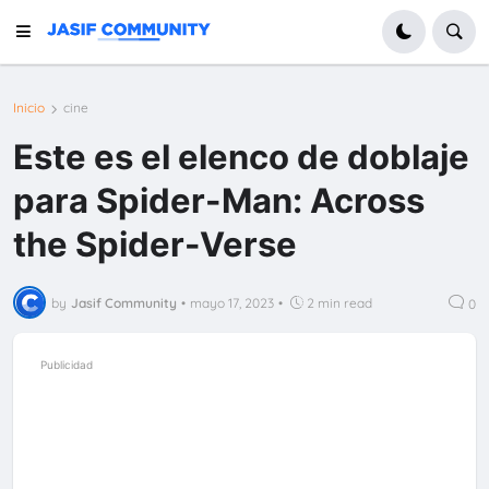
Inicio
cine
Este es el elenco de doblaje
para Spider-Man: Across
the Spider-Verse
by
Jasif Community
•
mayo 17, 2023
•
2 min read
0
Publicidad