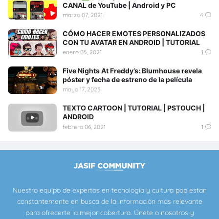
CANAL de YouTube | Android y PC
marzo 07, 2021
4
CÓMO HACER EMOTES PERSONALIZADOS
CON TU AVATAR EN ANDROID | TUTORIAL
enero 05, 2021
1
Five Nights At Freddy’s: Blumhouse revela
póster y fecha de estreno de la película
mayo 17, 2023
TEXTO CARTOON | TUTORIAL | PSTOUCH |
ANDROID
febrero 06, 2021
1
Nuestro equipo de expertos en tecnología y cultura pop están
constantemente en busca de la información más relevante
para ofrecerte la mejor cobertura. Únete a nosotros y