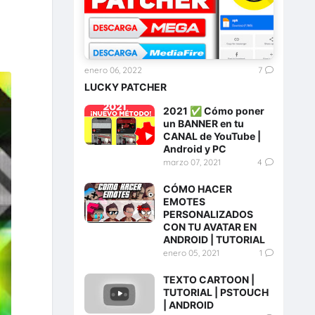
enero 06, 2022
7
LUCKY PATCHER
2021 ✅ Cómo poner
un BANNER en tu
CANAL de YouTube |
Android y PC
marzo 07, 2021
4
CÓMO HACER
EMOTES
PERSONALIZADOS
CON TU AVATAR EN
ANDROID | TUTORIAL
enero 05, 2021
1
TEXTO CARTOON |
TUTORIAL | PSTOUCH
| ANDROID