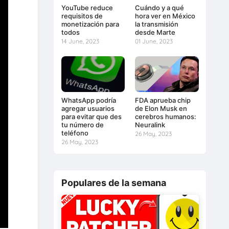
YouTube reduce
Cuándo y a qué
requisitos de
hora ver en México
monetización para
la transmisión
todos
desde Marte
14 June, 2023
01 June, 2023
WhatsApp podría
FDA aprueba chip
agregar usuarios
de Elon Musk en
para evitar que des
cerebros humanos:
tu número de
Neuralink
teléfono
26 May, 2023
26 May, 2023
Populares de la semana