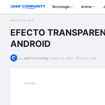
Tecnología
Anime
Inicio
Con Jasif
EFECTO TRANSPARENTE
ANDROID
by
Jasif Community
•
enero 31, 2021
•
4 min read
Publicidad