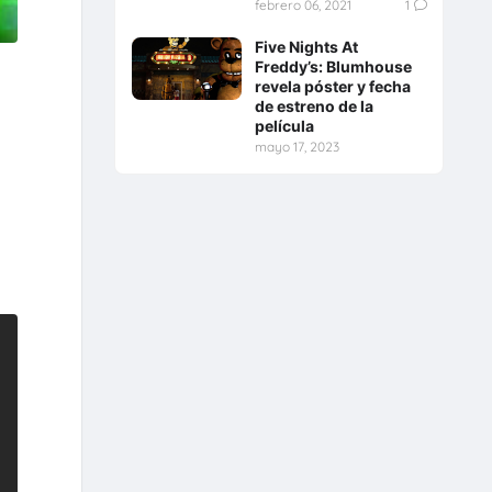
febrero 06, 2021
1
Five Nights At
Freddy’s: Blumhouse
revela póster y fecha
de estreno de la
película
mayo 17, 2023