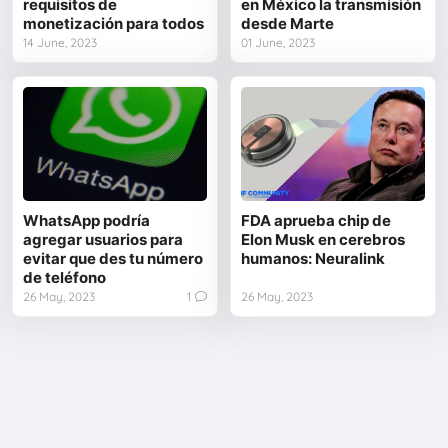
requisitos de
en México la transmisión
monetización para todos
desde Marte
14 June, 2023
01 June, 2023
WhatsApp podría
FDA aprueba chip de
agregar usuarios para
Elon Musk en cerebros
evitar que des tu número
humanos: Neuralink
de teléfono
26 May, 2023
1
26 May, 2023