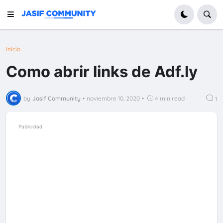
Inicio
Como abrir links de Adf.ly
by
Jasif Community
•
noviembre 10, 2020
•
4 min read
1
Publicidad